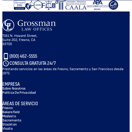
7161 N. Howard Street,
Suite 202, Fresno, CA
93720
(800) 462-5555
CONSULTA GRATUITA 24/7
Prestando servicios en las áreas de Fresno, Sacramento y San Francisco desde
1972.
EMPRESA
Sobre Nosotros
Política De Privacidad
ÁREAS DE SERVICIO
Fresno
Bakersfield
Modesto
Sacramento
Stockton
Visalia