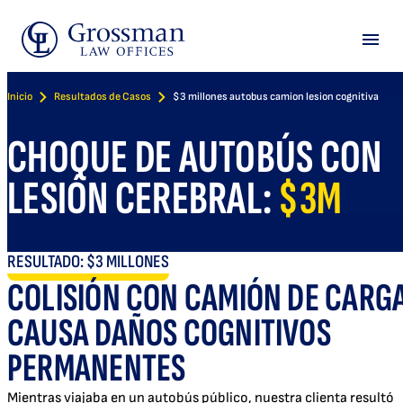
Skip
to
Menu
content
Inicio
Resultados de Casos
$3 millones autobus camion lesion cognitiva
CHOQUE DE AUTOBÚS CON
LESIÓN CEREBRAL:
$3M
RESULTADO: $3 MILLONES
COLISIÓN CON CAMIÓN DE CARG
CAUSA DAÑOS COGNITIVOS
PERMANENTES
Mientras viajaba en un autobús público, nuestra clienta resultó