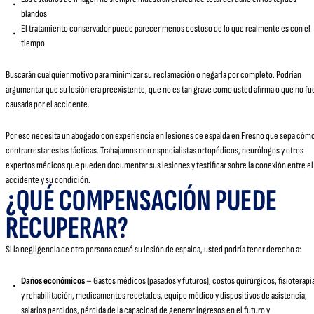
blandos
El tratamiento conservador puede parecer menos costoso de lo que realmente es con el
tiempo
Buscarán cualquier motivo para minimizar su reclamación o negarla por completo. Podrían
argumentar que su lesión era preexistente, que no es tan grave como usted afirma o que no fu
causada por el accidente.
Por eso necesita un abogado con experiencia en lesiones de espalda en Fresno que sepa cóm
contrarrestar estas tácticas. Trabajamos con especialistas ortopédicos, neurólogos y otros
expertos médicos que pueden documentar sus lesiones y testificar sobre la conexión entre el
accidente y su condición.
¿QUÉ COMPENSACIÓN PUEDE
RECUPERAR?
Si la negligencia de otra persona causó su lesión de espalda, usted podría tener derecho a:
Daños económicos
– Gastos médicos (pasados y futuros), costos quirúrgicos, fisioterapi
y rehabilitación, medicamentos recetados, equipo médico y dispositivos de asistencia,
salarios perdidos, pérdida de la capacidad de generar ingresos en el futuro y