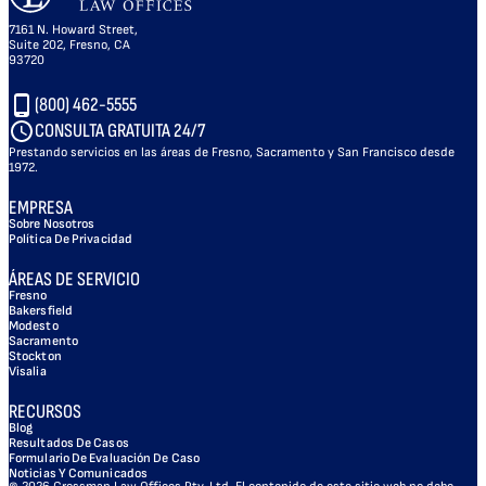
7161 N. Howard Street,
Suite 202, Fresno, CA
93720
(800) 462-5555
CONSULTA GRATUITA 24/7
Prestando servicios en las áreas de Fresno, Sacramento y San Francisco desde
1972.
EMPRESA
Sobre Nosotros
Política De Privacidad
ÁREAS DE SERVICIO
Fresno
Bakersfield
Modesto
Sacramento
Stockton
Visalia
RECURSOS
Blog
Resultados De Casos
Formulario De Evaluación De Caso
Noticias Y Comunicados