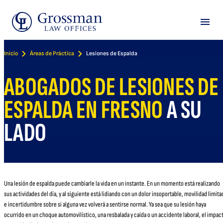
Skip
to
Menu
content
Inicio
Áreas de Práctica
Lesiones de Espalda
ABOGADOS DE LESIONES DE
ESPALDA EN FRESNO
A SU
LADO
Una lesión de espalda puede cambiarle la vida en un instante. En un momento está realizando
sus actividades del día, y al siguiente está lidiando con un dolor insoportable, movilidad limita
e incertidumbre sobre si alguna vez volverá a sentirse normal. Ya sea que su lesión haya
ocurrido en un choque automovilístico, una resbalada y caída o un accidente laboral, el impac