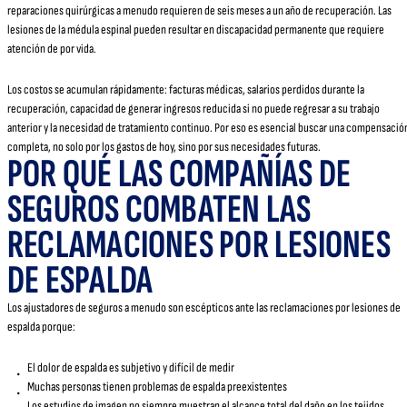
reparaciones quirúrgicas a menudo requieren de seis meses a un año de recuperación. Las
lesiones de la médula espinal pueden resultar en discapacidad permanente que requiere
atención de por vida.
Los costos se acumulan rápidamente: facturas médicas, salarios perdidos durante la
recuperación, capacidad de generar ingresos reducida si no puede regresar a su trabajo
anterior y la necesidad de tratamiento continuo. Por eso es esencial buscar una compensació
completa, no solo por los gastos de hoy, sino por sus necesidades futuras.
POR QUÉ LAS COMPAÑÍAS DE
SEGUROS COMBATEN LAS
RECLAMACIONES POR LESIONES
DE ESPALDA
Los ajustadores de seguros a menudo son escépticos ante las reclamaciones por lesiones de
espalda porque:
El dolor de espalda es subjetivo y difícil de medir
Muchas personas tienen problemas de espalda preexistentes
Los estudios de imagen no siempre muestran el alcance total del daño en los tejidos