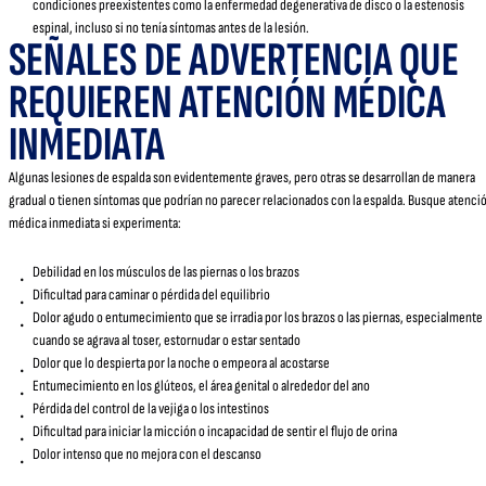
condiciones preexistentes como la enfermedad degenerativa de disco o la estenosis
espinal, incluso si no tenía síntomas antes de la lesión.
SEÑALES DE ADVERTENCIA QUE
REQUIEREN ATENCIÓN MÉDICA
INMEDIATA
Algunas lesiones de espalda son evidentemente graves, pero otras se desarrollan de manera
gradual o tienen síntomas que podrían no parecer relacionados con la espalda. Busque atenci
médica inmediata si experimenta:
Debilidad en los músculos de las piernas o los brazos
Dificultad para caminar o pérdida del equilibrio
Dolor agudo o entumecimiento que se irradia por los brazos o las piernas, especialmente
cuando se agrava al toser, estornudar o estar sentado
Dolor que lo despierta por la noche o empeora al acostarse
Entumecimiento en los glúteos, el área genital o alrededor del ano
Pérdida del control de la vejiga o los intestinos
Dificultad para iniciar la micción o incapacidad de sentir el flujo de orina
Dolor intenso que no mejora con el descanso