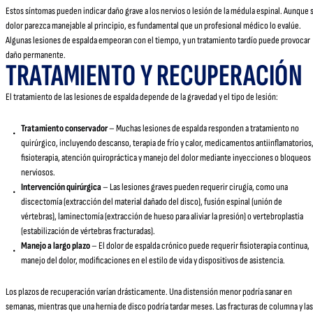
Estos síntomas pueden indicar daño grave a los nervios o lesión de la médula espinal. Aunque 
dolor parezca manejable al principio, es fundamental que un profesional médico lo evalúe.
Algunas lesiones de espalda empeoran con el tiempo, y un tratamiento tardío puede provocar
daño permanente.
TRATAMIENTO Y RECUPERACIÓN
El tratamiento de las lesiones de espalda depende de la gravedad y el tipo de lesión:
Tratamiento conservador
– Muchas lesiones de espalda responden a tratamiento no
quirúrgico, incluyendo descanso, terapia de frío y calor, medicamentos antiinflamatorios
fisioterapia, atención quiropráctica y manejo del dolor mediante inyecciones o bloqueos
nerviosos.
Intervención quirúrgica
– Las lesiones graves pueden requerir cirugía, como una
discectomía (extracción del material dañado del disco), fusión espinal (unión de
vértebras), laminectomía (extracción de hueso para aliviar la presión) o vertebroplastia
(estabilización de vértebras fracturadas).
Manejo a largo plazo
– El dolor de espalda crónico puede requerir fisioterapia continua,
manejo del dolor, modificaciones en el estilo de vida y dispositivos de asistencia.
Los plazos de recuperación varían drásticamente. Una distensión menor podría sanar en
semanas, mientras que una hernia de disco podría tardar meses. Las fracturas de columna y las