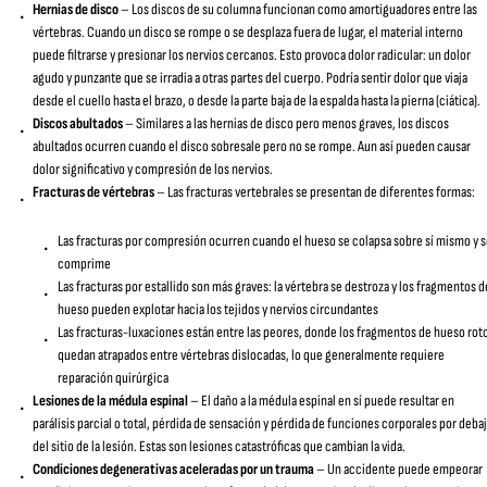
Hernias de disco
– Los discos de su columna funcionan como amortiguadores entre las
vértebras. Cuando un disco se rompe o se desplaza fuera de lugar, el material interno
puede filtrarse y presionar los nervios cercanos. Esto provoca dolor radicular: un dolor
agudo y punzante que se irradia a otras partes del cuerpo. Podría sentir dolor que viaja
desde el cuello hasta el brazo, o desde la parte baja de la espalda hasta la pierna (ciática).
Discos abultados
– Similares a las hernias de disco pero menos graves, los discos
abultados ocurren cuando el disco sobresale pero no se rompe. Aun así pueden causar
dolor significativo y compresión de los nervios.
Fracturas de vértebras
– Las fracturas vertebrales se presentan de diferentes formas:
Las fracturas por compresión ocurren cuando el hueso se colapsa sobre sí mismo y s
comprime
Las fracturas por estallido son más graves: la vértebra se destroza y los fragmentos d
hueso pueden explotar hacia los tejidos y nervios circundantes
Las fracturas-luxaciones están entre las peores, donde los fragmentos de hueso rot
quedan atrapados entre vértebras dislocadas, lo que generalmente requiere
reparación quirúrgica
Lesiones de la médula espinal
– El daño a la médula espinal en sí puede resultar en
parálisis parcial o total, pérdida de sensación y pérdida de funciones corporales por deba
del sitio de la lesión. Estas son lesiones catastróficas que cambian la vida.
Condiciones degenerativas aceleradas por un trauma
– Un accidente puede empeorar