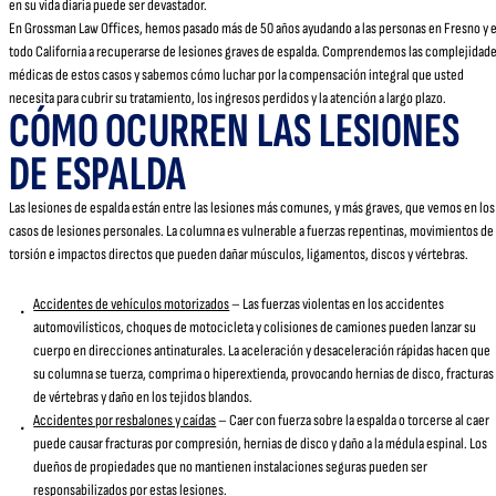
en su vida diaria puede ser devastador.
En Grossman Law Offices, hemos pasado más de 50 años ayudando a las personas en Fresno y 
todo California a recuperarse de lesiones graves de espalda. Comprendemos las complejidad
médicas de estos casos y sabemos cómo luchar por la compensación integral que usted
necesita para cubrir su tratamiento, los ingresos perdidos y la atención a largo plazo.
CÓMO OCURREN LAS LESIONES
DE ESPALDA
Las lesiones de espalda están entre las lesiones más comunes, y más graves, que vemos en los
casos de lesiones personales. La columna es vulnerable a fuerzas repentinas, movimientos de
torsión e impactos directos que pueden dañar músculos, ligamentos, discos y vértebras.
Accidentes de vehículos motorizados
– Las fuerzas violentas en los accidentes
automovilísticos, choques de motocicleta y colisiones de camiones pueden lanzar su
cuerpo en direcciones antinaturales. La aceleración y desaceleración rápidas hacen que
su columna se tuerza, comprima o hiperextienda, provocando hernias de disco, fracturas
de vértebras y daño en los tejidos blandos.
Accidentes por resbalones y caídas
– Caer con fuerza sobre la espalda o torcerse al caer
puede causar fracturas por compresión, hernias de disco y daño a la médula espinal. Los
dueños de propiedades que no mantienen instalaciones seguras pueden ser
responsabilizados por estas lesiones.