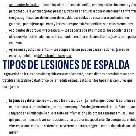
Accidentes laborales
– Los trabajadores de construcción, empleados de almacenes y otr
personas que levantan objetos pesados, trabajan en alturas u operan maquinaria enfrenta
riesgos significativos de lesiones de espalda. Las caídas de escaleras o andamios, ser
golpeado por objetos que caen y las lesiones por estrés repetitivo son causas comunes.
Accidentes deportivos y recreativos – Los deportes de alto impacto, los accidentes de
clavados y las actividades recreativas pueden resultar en traumatismos graves de espalda
columna.
Agresiones y actos violentos – Los ataques físicos pueden causar lesiones graves de
espalda, incluido el
daño a la médula espinal
.
TIPOS DE LESIONES DE ESPALDA
La gravedad de las lesiones de espalda varía ampliamente, desde distensiones dolorosas pero
tratables hasta daño catastrófico de la médula espinal. Estos son los tipos más comunes que
manejamos:
Esguinces y distensiones
– Cuando los músculos y ligamentos que rodean la columna se
estiran más allá de sus límites, se producen pequeños desgarros en el tejido. Esto provoc
sangrado en el músculo, lo que resulta en inflamación y dolorosos espasmos musculares
que pueden ir desde leves contracciones hasta dolor incapacitante. Su cuerpo usa el dol
y los espasmos como un sistema de advertencia para proteger el área lesionada de un da
mayor.