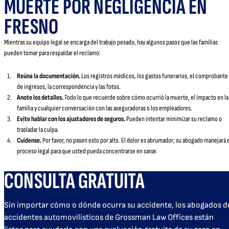
MUERTE POR NEGLIGENCIA EN
FRESNO
Mientras su equipo legal se encarga del trabajo pesado, hay algunos pasos que las familias
pueden tomar para respaldar el reclamo:
Reúna la documentación.
Los registros médicos, los gastos funerarios, el comprobante
de ingresos, la correspondencia y las fotos.
Anote los detalles.
Todo lo que recuerde sobre cómo ocurrió la muerte, el impacto en la
familia y cualquier conversación con las aseguradoras o los empleadores.
Evite hablar con los ajustadores de seguros.
Pueden intentar minimizar su reclamo o
trasladar la culpa.
Cuídense.
Por favor, no pasen esto por alto. El dolor es abrumador; su abogado manejará 
proceso legal para que usted pueda concentrarse en sanar.
CONSULTA GRATUITA
Sin importar cómo o dónde ocurra su accidente, los abogados d
accidentes automovilísticos de Grossman Law Offices están