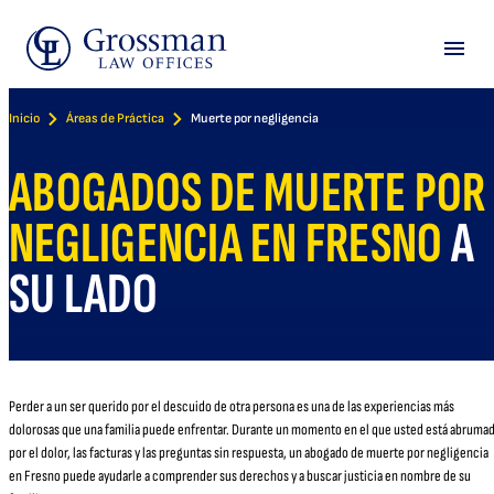
Skip
to
Menu
content
Inicio
Áreas de Práctica
Muerte por negligencia
ABOGADOS DE MUERTE POR
NEGLIGENCIA EN FRESNO
A
SU LADO
Perder a un ser querido por el descuido de otra persona es una de las experiencias más
dolorosas que una familia puede enfrentar. Durante un momento en el que usted está abruma
por el dolor, las facturas y las preguntas sin respuesta, un abogado de muerte por negligencia
en Fresno puede ayudarle a comprender sus derechos y a buscar justicia en nombre de su