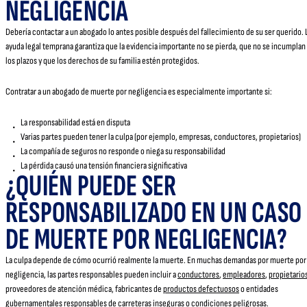
NEGLIGENCIA
Debería contactar a un abogado lo antes posible después del fallecimiento de su ser querido. 
ayuda legal temprana garantiza que la evidencia importante no se pierda, que no se incumplan
los plazos y que los derechos de su familia estén protegidos.
Contratar a un abogado de muerte por negligencia es especialmente importante si:
La responsabilidad está en disputa
Varias partes pueden tener la culpa (por ejemplo, empresas, conductores, propietarios)
La compañía de seguros no responde o niega su responsabilidad
La pérdida causó una tensión financiera significativa
¿QUIÉN PUEDE SER
RESPONSABILIZADO EN UN CASO
DE MUERTE POR NEGLIGENCIA?
La culpa depende de cómo ocurrió realmente la muerte. En muchas demandas por muerte por
negligencia, las partes responsables pueden incluir a
conductores
,
empleadores
,
propietario
proveedores de atención médica, fabricantes de
productos defectuosos
o entidades
gubernamentales responsables de carreteras inseguras o condiciones peligrosas.