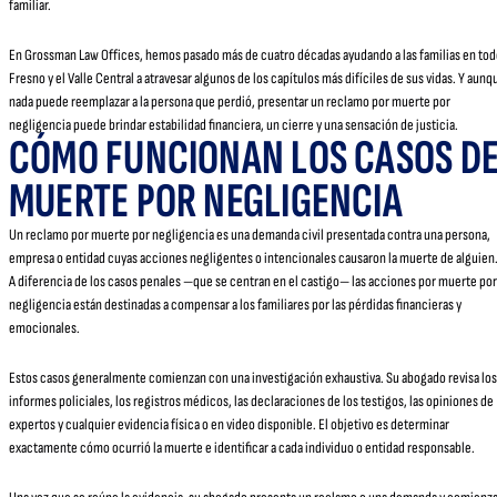
familiar.
En Grossman Law Offices, hemos pasado más de cuatro décadas ayudando a las familias en to
Fresno y el Valle Central a atravesar algunos de los capítulos más difíciles de sus vidas. Y aunq
nada puede reemplazar a la persona que perdió, presentar un reclamo por muerte por
negligencia puede brindar estabilidad financiera, un cierre y una sensación de justicia.
CÓMO FUNCIONAN LOS CASOS D
MUERTE POR NEGLIGENCIA
Un reclamo por muerte por negligencia es una demanda civil presentada contra una persona,
empresa o entidad cuyas acciones negligentes o intencionales causaron la muerte de alguien
A diferencia de los casos penales —que se centran en el castigo— las acciones por muerte por
negligencia están destinadas a compensar a los familiares por las pérdidas financieras y
emocionales.
Estos casos generalmente comienzan con una investigación exhaustiva. Su abogado revisa los
informes policiales, los registros médicos, las declaraciones de los testigos, las opiniones de
expertos y cualquier evidencia física o en video disponible. El objetivo es determinar
exactamente cómo ocurrió la muerte e identificar a cada individuo o entidad responsable.